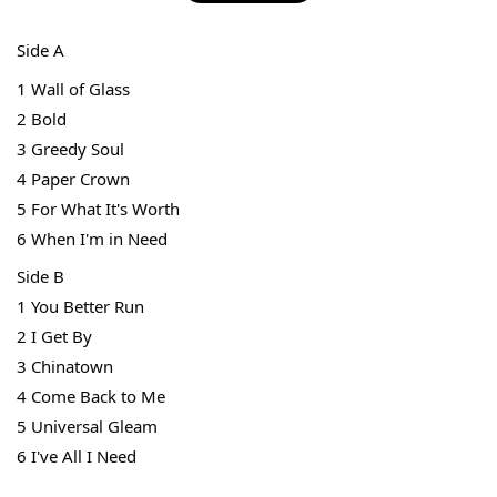
Side A
1 Wall of Glass
2 Bold
THT 九週年紀念 T-shirt
3 Greedy Soul
4 Paper Crown
5 For What It's Worth
-
+
NT$ 780
6 When I'm in Need
NT$ 880
Side B
1 You Better Run
加入購物車
2 I Get By
3 Chinatown
4 Come Back to Me
凡購買任一商品即可加購 THT 九週年 唱片墊 (2入一組)
5 Universal Gleam
6 I've All I Need