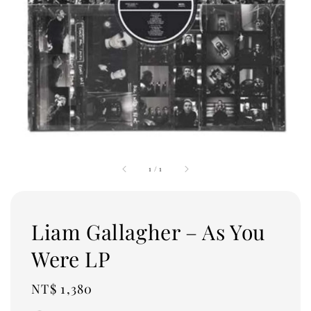
1
/
1
Liam Gallagher – As You
Were LP
Regular
NT$ 1,380
price