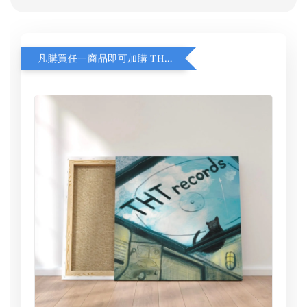
凡購買任一商品即可加購 THT 九週年 同一片天空 無框畫 30 x 30 cm 附掛勾 (黑膠封面大小）