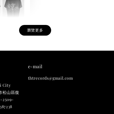
瀏覽更多
九週年紀念 T-
-
+
e-mail
thtrecords@gmail.com
入購物車
i City
台北市松山區復
-2509-
凡購買任一商品即可加購 THT 九週年 唱片墊 (2入一組)
87238