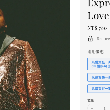
Expr
Love
Regular
NT$ 780
price
Secure
適用優惠
凡購買任一商品
cm 附掛勾
凡購買任一商品
凡購買任一商
數量