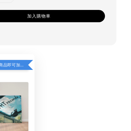
加入購物車
凡購買任一商品即可加購 THT 九週年 同一片天空 無框畫 30 x 30 cm 附掛勾 (黑膠封面大小）