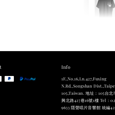
THT 
shirt
NT$ 780
NT$ 880
t
Info
1F.,No.16,Ln.427,Fuxing
加
N.Rd.,Songshan Dist.,Taipe
105,Taiwan. 地址：105
興北路427巷16號1樓 Tel：02
9633 隱聲唱片音響館 統編423