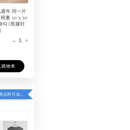
 九週年 同一片
框畫 30 x 30
掛勾 (黑膠封
）
-
+
入購物車
凡購買任一商品即可加購 THT 九週年紀念 T-shirt