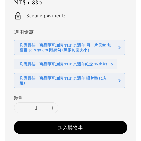
Regular
NT$ 1,880
price
Secure payments
適用優惠
凡購買任一商品即可加購 THT 九週年 同一片天空 無
框畫 30 x 30 cm 附掛勾 (黑膠封面大小）
凡購買任一商品即可加購 THT 九週年紀念 T-shirt
凡購買任一商品即可加購 THT 九週年 唱片墊 (2入一
組)
數量
加入購物車