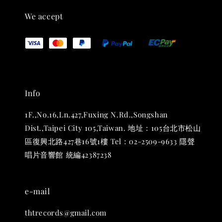
We accept
Info
1F.,No.16,Ln.427,Fuxing N.Rd.,Songshan
Dist.,Taipei City 105,Taiwan. 地址：105台北市松山
THT 九週年 唱片墊 (2入一組)
區復興北路427巷16號1樓 Tel：02-2509-9633 隱聲
唱片音響館 統編42387238
-
+
NT$ 480
NT$ 580
e-mail
加入購物車
thtrecords@gmail.com