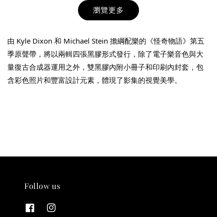
瀏覽更多
由 Kyle Dixon 和 Michael Stein 擔綱配樂的《怪奇物語》第五
季原聲帶，將以兩輯四張黑膠形式發行，除了電子樂音色與大
量復古合成器運用之外，雙黑膠內附小冊子和印刷內封套，包
含彩色照片和豐富設計元素，體現了影集的視覺美學。
THT 九週年紀念 T-shirt
-
+
NT$ 780
NT$ 880
加入購物車
Follow us
凡購買任一商品即可加購 THT 九週年 唱片墊 (2入一組)