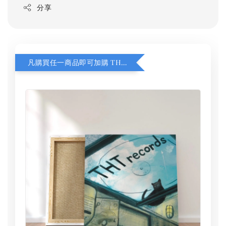
分享
凡購買任一商品即可加購 THT 九週年 同一片天空 無框畫 30 x 30 cm 附掛勾 (黑膠封面大小）