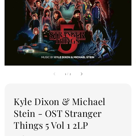
1
/
2
Kyle Dixon & Michael
Stein - OST Stranger
Things 5 Vol 1 2LP