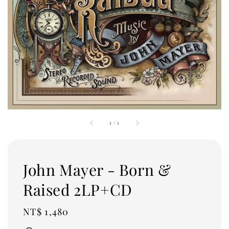
1
/
1
John Mayer - Born &
Raised 2LP+CD
Regular
NT$ 1,480
price