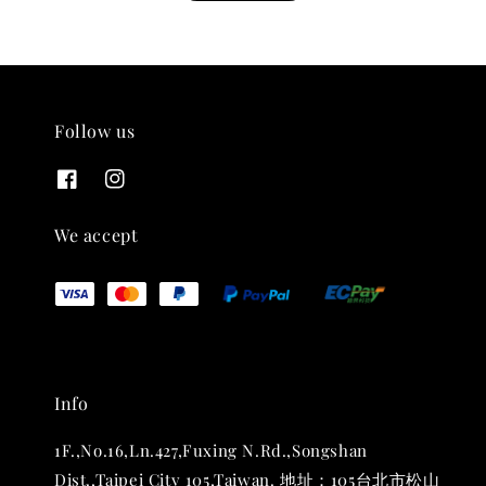
Follow us
THT 九週年紀念 T-shirt
-
+
NT$ 780
We accept
NT$ 880
加入購物車
Info
凡購買任一商品即可加購 THT 九週年 唱片墊 (2入一組)
1F.,No.16,Ln.427,Fuxing N.Rd.,Songshan
Dist.,Taipei City 105,Taiwan. 地址：105台北市松山