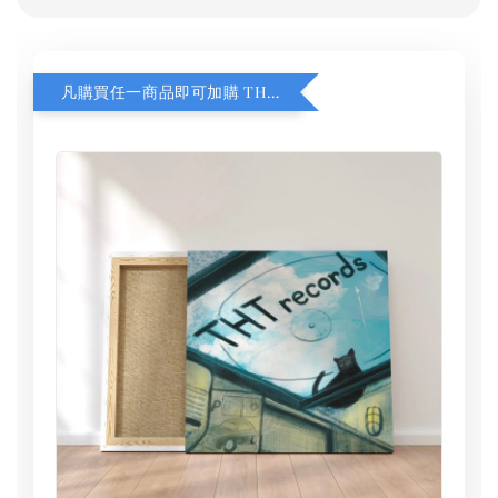
凡購買任一商品即可加購 THT 九週年 同一片天空 無框畫 30 x 30 cm 附掛勾 (黑膠封面大小）