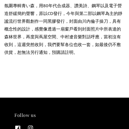
氛圍專輯青い森，用80年代合成器、讚美詩、鋼琴以及電子營
造舒緩簡約聲響，原以CD發行，今年與第二部以鋼琴為主的靜
THT 九週年紀念 T-shirt
謐流行世界觀創作一同黑膠發行，封面由川内倫子操刀，具有
概念性的設計，感覺像透過一扇窗戶看到封面照片中所表達的
-
+
NT$ 780
森林世界，再度與蔦屋空間、中村遼音樂對話呼應，當初沒有
NT$ 880
收到，這週突然收到，我們要幫各位也收一套，如最後仍不敷
供貨，恕無法另行通知，預購請註明。
加入購物車
凡購買任一商品即可加購 THT 九週年 唱片墊 (2入一組)
Follow us