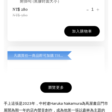
附掛勾 (黑膠封面大小）
-
+
NT$ 280
NT$ 380
加入購物車
凡購買任一商品即可加購 THT 九週年紀念 T-shirt
瀏覽更多
手上這張是2023年，中村遼Haruka Nakamura為蔦屋書店門市
展開為期一年的店內聲音創作，成為他第一張以森林為主題的