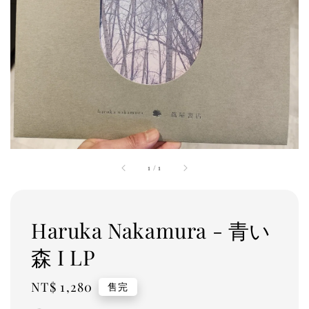
1
/
1
Haruka Nakamura - 青い
森 I LP
Regular
NT$ 1,280
售完
price