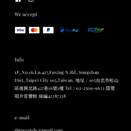
We accept
THT 九週年 唱片墊 (2入一組)
-
+
NT$ 480
Info
NT$ 580
1F.,No.16,Ln.427,Fuxing N.Rd.,Songshan
Dist.,Taipei City 105,Taiwan. 地址：105台北市松山
加入購物車
區復興北路427巷16號1樓 Tel：02-2509-9633 隱聲
唱片音響館 統編42387238
e-mail
thtrecords@gmail.com