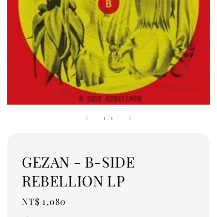
1
/
1
GEZAN - B-SIDE
REBELLION LP
Regular
NT$ 1,080
price