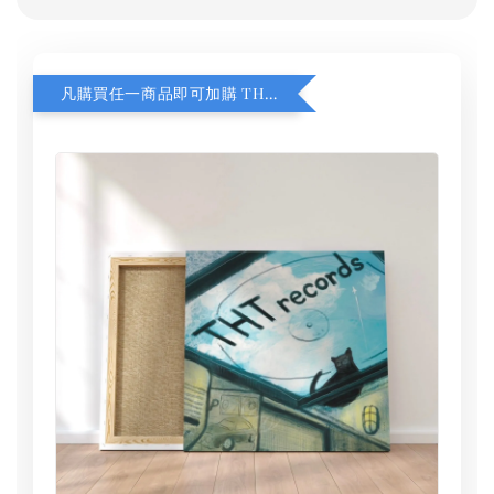
凡購買任一商品即可加購 THT 九週年 同一片天空 無框畫 30 x 30 cm 附掛勾 (黑膠封面大小）