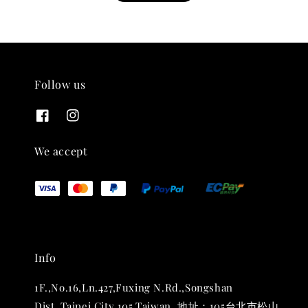
Follow us
THT 九週年紀念 T-shirt
-
+
NT$ 780
We accept
NT$ 880
加入購物車
Info
凡購買任一商品即可加購 THT 九週年 唱片墊 (2入一組)
1F.,No.16,Ln.427,Fuxing N.Rd.,Songshan
Dist.,Taipei City 105,Taiwan. 地址：105台北市松山