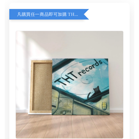
凡購買任一商品即可加購 THT 九週年 同一片天空 無框畫 30 x 30 cm 附掛勾 (黑膠封面大小）