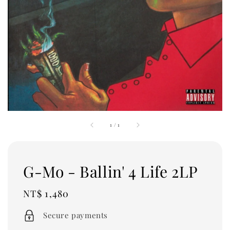
1
/
1
G-Mo - Ballin' 4 Life 2LP
Regular
NT$ 1,480
price
Secure payments