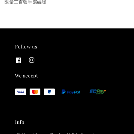
限量三百張手寫編號
THT 九週年紀念 T-shirt
-
+
Follow us
NT$ 780
NT$ 880
加入購物車
We accept
凡購買任一商品即可加購 THT 九週年 唱片墊 (2入一組)
Info