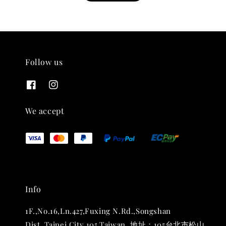
Follow us
THT 九週年紀念 T-shirt
-
+
NT$ 780
We accept
NT$ 880
加入購物車
Info
凡購買任一商品即可加購 THT 九週年 唱片墊 (2入一組)
1F.,No.16,Ln.427,Fuxing N.Rd.,Songshan
Dist.,Taipei City 105,Taiwan. 地址：105台北市松山