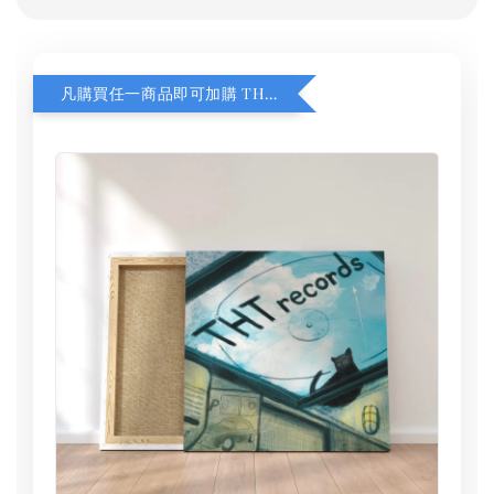
凡購買任一商品即可加購 THT 九週年 同一片天空 無框畫 30 x 30 cm 附掛勾 (黑膠封面大小）