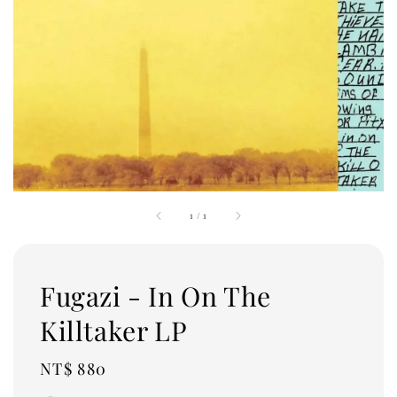
1
/
1
Fugazi - In On The
Killtaker LP
Regular
NT$ 880
price