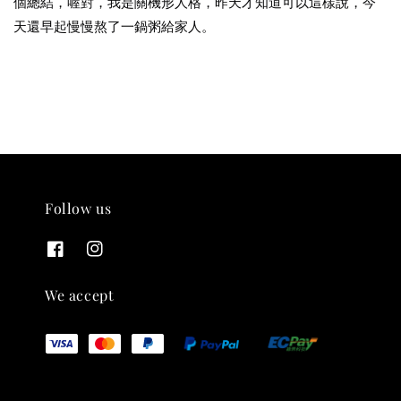
個總結，喔對，我是關機形人格，昨天才知道可以這樣說，今
天還早起慢慢熬了一鍋粥給家人。
Follow us
THT 九週年 唱片墊 (2入一組)
-
+
NT$ 480
NT$ 580
We accept
加入購物車