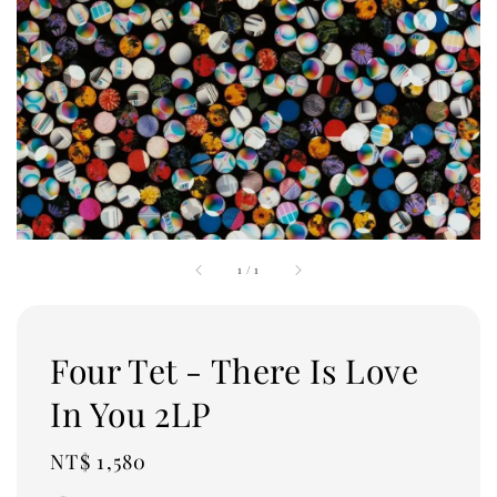
1
/
1
Four Tet - There Is Love
In You 2LP
Regular
NT$ 1,580
price