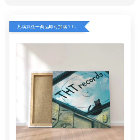
凡購買任一商品即可加購 THT 九週年 同一片天空 無框畫 30 x 30 cm 附掛勾 (黑膠封面大小）