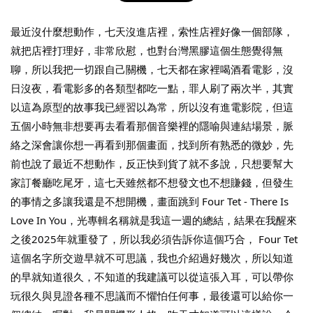
最近沒什麼想動作，七天沒進店裡，索性店裡好像一個部隊，
就把店裡打理好，非常欣慰，也對台灣黑膠這個生態覺得無
聊，所以我把一切跟自己關機，七天都在家裡喝酒看電影，沒
日沒夜，看電影多的各類型都吃一點，罪人刷了兩次半，其實
THT 九週年紀念 T-shirt
以這為原型的故事我已經習以為常，所以沒有進電影院，但這
五個小時無非想要再去看看那個音樂裡的隱喻與連結場景，脈
-
+
NT$ 780
絡之深會讓你想一再看到那個畫面，找到所有熟悉的微妙，先
NT$ 880
前也說了最近不想動作，反正快到貨了就不多說，只想要幫大
家訂餐廳吃尾牙，這七天雖然都不想發文也不想賺錢，但發生
加入購物車
的事情之多讓我還是不想開機，畫面跳到 Four Tet - There Is
Love In You，光專輯名稱就是我這一週的總結，結果在我醒來
之後2025年就重發了，所以我必須告訴你這個巧合， Four Tet
這個名字所交遊早就不可思議，我也介紹過好幾次，所以知道
凡購買任一商品即可加購 THT 九週年 唱片墊 (2入一組)
的早就知道很久，不知道的我建議可以從這張入耳，可以帶你
玩很久與見證各種不思議而不懼怕任何事，最後還可以給你一