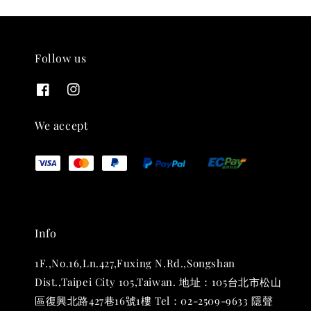
Follow us
THT 九週年紀念 T-shirt
-
+
NT$ 780
We accept
NT$ 880
加入購物車
Info
凡購買任一商品即可加購 THT 九週年 唱片墊 (2入一組)
1F.,No.16,Ln.427,Fuxing N.Rd.,Songshan
Dist.,Taipei City 105,Taiwan. 地址：105台北市松山
區復興北路427巷16號1樓 Tel：02-2509-9633 隱聲