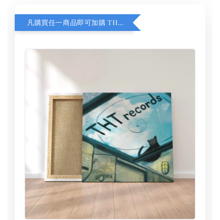
凡購買任一商品即可加購 THT 九週年 同一片天空 無框畫 30 x 30 cm 附掛勾 (黑膠封面大小）