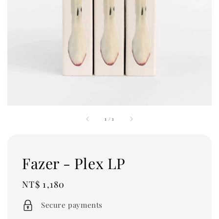
1
/
1
Fazer - Plex LP
Regular
NT$ 1,180
price
Secure payments