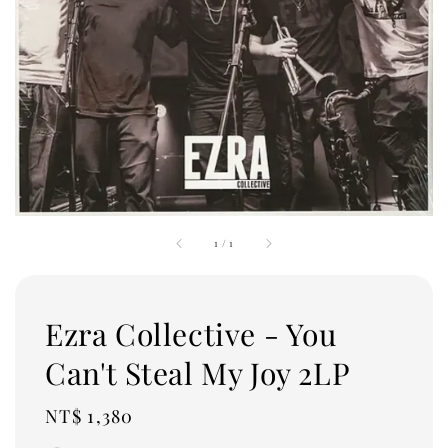
1
/
1
Ezra Collective - You
Can't Steal My Joy 2LP
Regular
NT$ 1,380
price