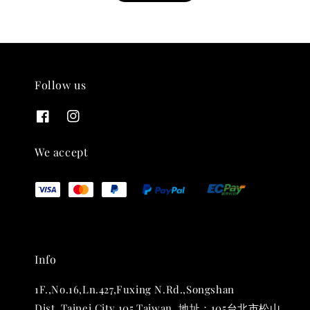
Follow us
THT 九週年紀念 T-shirt
-
+
NT$ 780
We accept
NT$ 880
加入購物車
Info
凡購買任一商品即可加購 THT 九週年 唱片墊 (2入一組)
1F.,No.16,Ln.427,Fuxing N.Rd.,Songshan
Dist.,Taipei City 105,Taiwan. 地址：105台北市松山