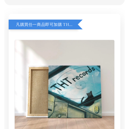
凡購買任一商品即可加購 THT 九週年 同一片天空 無框畫 30 x 30 cm 附掛勾 (黑膠封面大小）