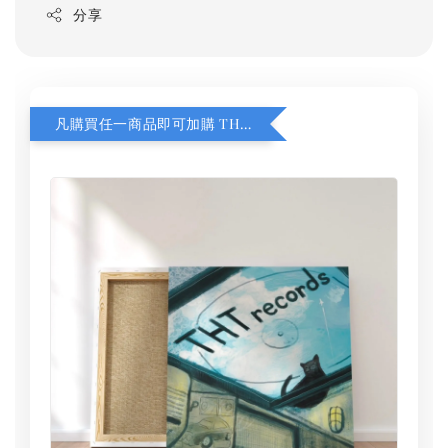
分享
凡購買任一商品即可加購 THT 九週年 同一片天空 無框畫 30 x 30 cm 附掛勾 (黑膠封面大小）