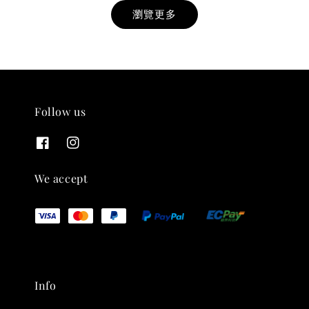
瀏覽更多
Follow us
THT 九週年紀念 T-shirt
-
+
NT$ 780
We accept
NT$ 880
加入購物車
Info
凡購買任一商品即可加購 THT 九週年 唱片墊 (2入一組)