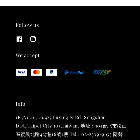
Follow us
THT 九週年紀念 T-shirt
-
+
NT$ 780
We accept
NT$ 880
加入購物車
Info
凡購買任一商品即可加購 THT 九週年 唱片墊 (2入一組)
1F.,No.16,Ln.427,Fuxing N.Rd.,Songshan
Dist.,Taipei City 105,Taiwan. 地址：105台北市松山
區復興北路427巷16號1樓 Tel：02-2509-9633 隱聲