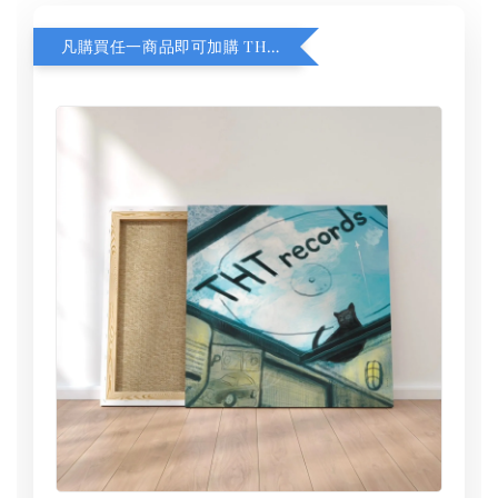
凡購買任一商品即可加購 THT 九週年 同一片天空 無框畫 30 x 30 cm 附掛勾 (黑膠封面大小）