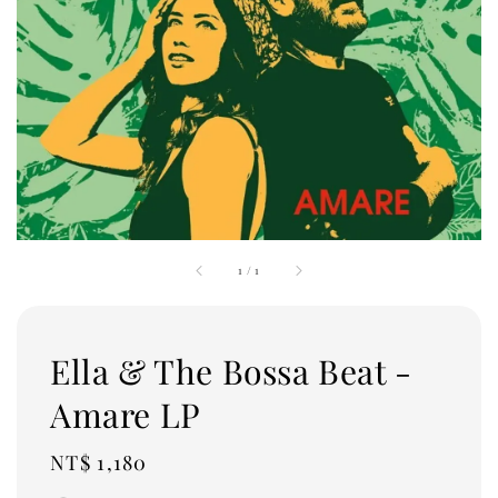
1
/
1
Ella & The Bossa Beat -
Amare LP
Regular
NT$ 1,180
price