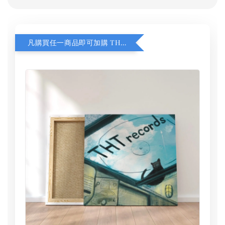
凡購買任一商品即可加購 THT 九週年 同一片天空 無框畫 30 x 30 cm 附掛勾 (黑膠封面大小）