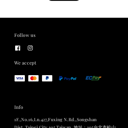
Follow us
THT 九週年紀念 T-shirt
-
+
NT$ 780
We accept
NT$ 880
加入購物車
Info
凡購買任一商品即可加購 THT 九週年 唱片墊 (2入一組)
1F.,No.16,Ln.427,Fuxing N.Rd.,Songshan
Dist.,Taipei City 105,Taiwan. 地址：105台北市松山