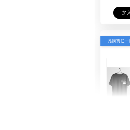
加
THT 
shirt