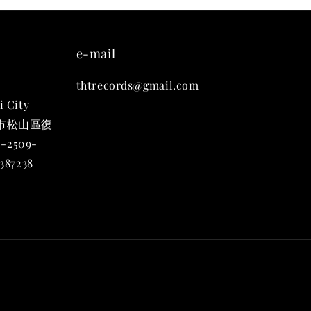
-
+
e-mail
thtrecords@gmail.com
入購物車
i City
台北市松山區復
-2509-
凡購買任一商品即可加購 THT 九週年 唱片墊 (2入一組)
87238