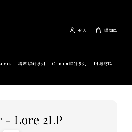
登入
購物車
sories
樽屋 唱針系列
Ortofon 唱針系列
DJ 器材區
r - Lore 2LP