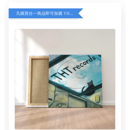
凡購買任一商品即可加購 THT 九週年 同一片天空 無框畫 30 x 30 cm 附掛勾 (黑膠封面大小）