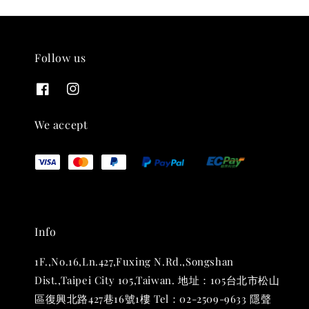
Follow us
THT 九週年紀念 T-shirt
-
+
NT$ 780
We accept
NT$ 880
加入購物車
Info
凡購買任一商品即可加購 THT 九週年 唱片墊 (2入一組)
1F.,No.16,Ln.427,Fuxing N.Rd.,Songshan
Dist.,Taipei City 105,Taiwan. 地址：105台北市松山
區復興北路427巷16號1樓 Tel：02-2509-9633 隱聲