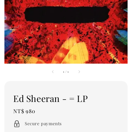
1
/
1
Ed Sheeran - = LP
Regular
NT$ 980
price
Secure payments