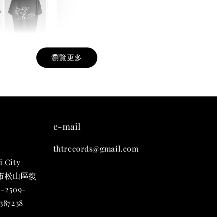
瀏覽更多
九週年紀念 T-
-
+
e-mail
thtrecords@gmail.com
入購物車
i City
台北市松山區復
-2509-
凡購買任一商品即可加購 THT 九週年 唱片墊 (2入一組)
87238