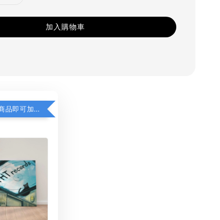
加入購物車
凡購買任一商品即可加購 THT 九週年 同一片天空 無框畫 30 x 30 cm 附掛勾 (黑膠封面大小）