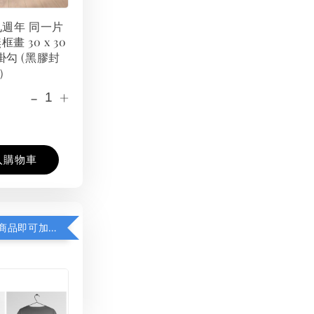
 九週年 同一片
框畫 30 x 30
掛勾 (黑膠封
）
-
+
入購物車
凡購買任一商品即可加購 THT 九週年紀念 T-shirt