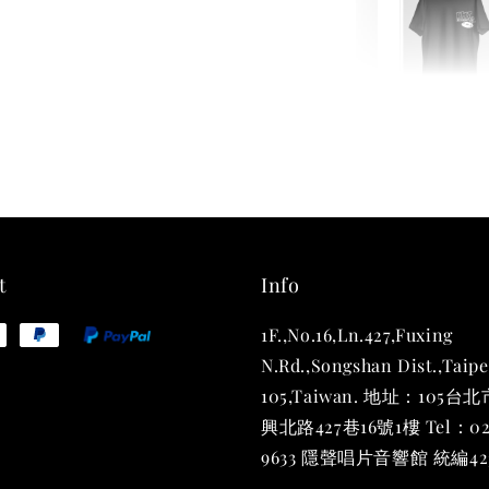
THT 
shirt
NT$ 780
NT$ 880
t
Info
1F.,No.16,Ln.427,Fuxing
加
N.Rd.,Songshan Dist.,Taipe
105,Taiwan. 地址：105
興北路427巷16號1樓 Tel：02
9633 隱聲唱片音響館 統編423