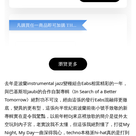
凡購買任一商品即可加購 THT 九週年紀念 T-shirt
瀏覽更多
去年是波蘭instrumental jazz變種組合Eabs相當精彩的一年，
與巴基斯坦Jaubi的合作自製專輯《In Search of a Better 
Tomorrow》絕對功不可沒，經由這張的發行Eabs混融得更徹
底，變異的更有型，這張向半世紀前波蘭前衛小號手致敬的新
THT 九週年紀念 T-shirt
專輯實在是令我驚豔，以前年輕DJ來店裡放歌的簡介是從外太
空玩到內子宮，老實說我不太懂，但這張我絕對懂了，打從My 
-
+
NT$ 780
Night, My Day一曲深得我心，techno本格派hi-hat真的是打到