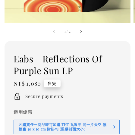
1
/
2
Eabs - Reflections Of
Purple Sun LP
Regular
NT$ 1,080
售完
price
Secure payments
適用優惠
凡購買任一商品即可加購 THT 九週年 同一片天空 無
框畫 30 x 30 cm 附掛勾 (黑膠封面大小）