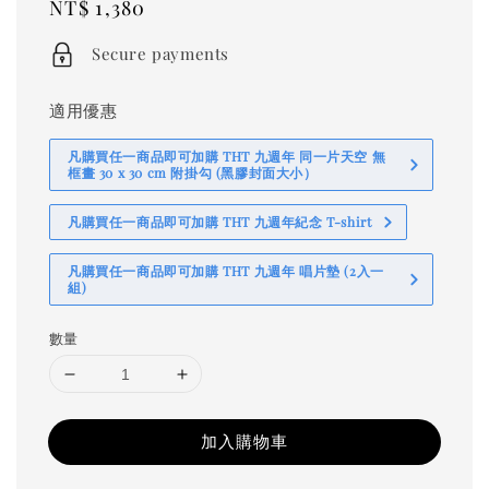
Regular
NT$ 1,380
price
Secure payments
適用優惠
凡購買任一商品即可加購 THT 九週年 同一片天空 無
框畫 30 x 30 cm 附掛勾 (黑膠封面大小）
凡購買任一商品即可加購 THT 九週年紀念 T-shirt
凡購買任一商品即可加購 THT 九週年 唱片墊 (2入一
組)
數量
加入購物車