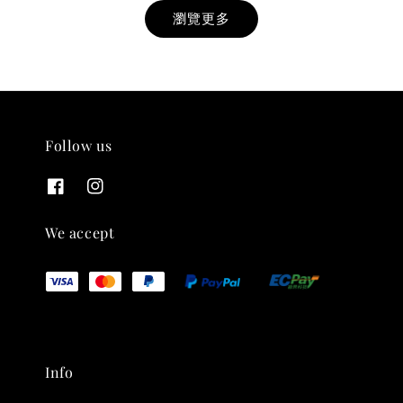
瀏覽更多
Follow us
THT 九週年紀念 T-shirt
-
+
NT$ 780
We accept
NT$ 880
加入購物車
Info
凡購買任一商品即可加購 THT 九週年 唱片墊 (2入一組)