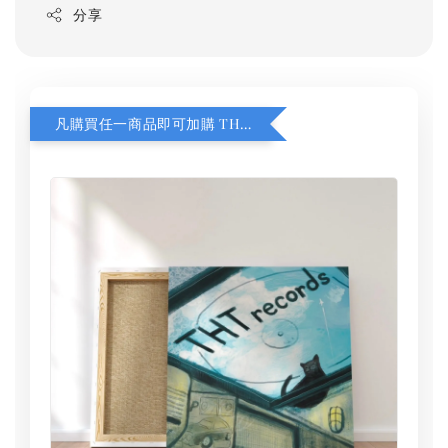
分享
凡購買任一商品即可加購 THT 九週年 同一片天空 無框畫 30 x 30 cm 附掛勾 (黑膠封面大小）