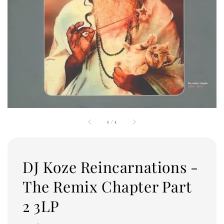
1
/
1
DJ Koze Reincarnations -
The Remix Chapter Part
2 3LP