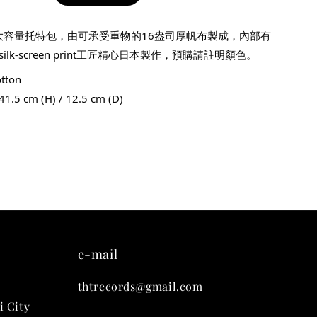
九週年紀念 T-
N新的大容量托特包，由可承受重物的16盎司厚帆布製成，內部有
lk-screen print工匠精心日本製作，預購請註明顏色。
-
+
otton
 41.5 cm (H) / 12.5 cm (D)
入購物車
凡購買任一商品即可加購 THT 九週年 唱片墊 (2入一組)
e-mail
thtrecords@gmail.com
i City