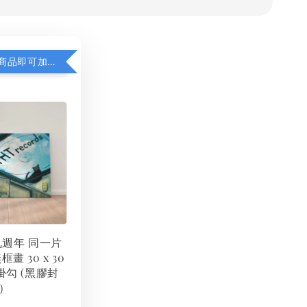
凡購買任一商品即可加購 THT 九週年 同一片天空 無框畫 30 x 30 cm 附掛勾 (黑膠封面大小）
 九週年 同一片
框畫 30 x 30
掛勾 (黑膠封
）