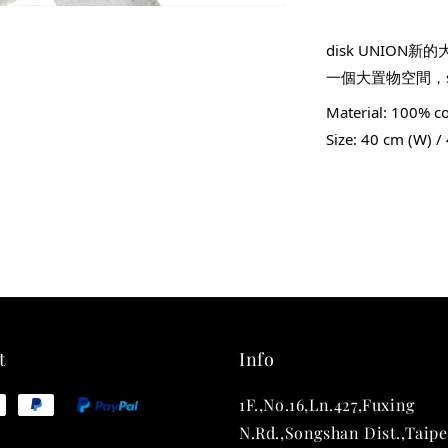
THT 
shirt
disk UNIO
一個大置物空間，si
NT$ 780
Material: 100% c
NT$ 880
Size: 40 cm (W) /
加
t
Info
1F.,No.16,Ln.427,Fuxing
N.Rd.,Songshan Dist.,Taipe