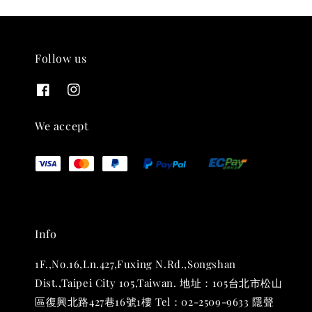
Follow us
THT 九週年紀念 T-shirt
-
+
NT$ 780
We accept
NT$ 880
加入購物車
Info
凡購買任一商品即可加購 THT 九週年 唱片墊 (2入一組)
1F.,No.16,Ln.427,Fuxing N.Rd.,Songshan
Dist.,Taipei City 105,Taiwan. 地址：105台北市松山
區復興北路427巷16號1樓 Tel：02-2509-9633 隱聲