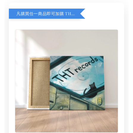
凡購買任一商品即可加購 THT 九週年 同一片天空 無框畫 30 x 30 cm 附掛勾 (黑膠封面大小）