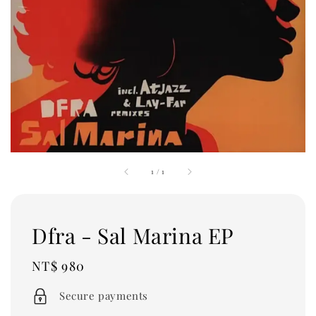
1
/
1
Dfra - Sal Marina EP
Regular
NT$ 980
price
Secure payments