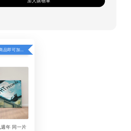
加入購物車
凡購買任一商品即可加購 THT 九週年 同一片天空 無框畫 30 x 30 cm 附掛勾 (黑膠封面大小）
 九週年 同一片