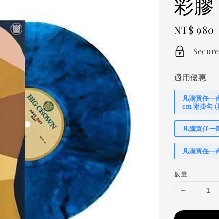
彩膠
Regular
NT$ 980
price
Secure
適用優惠
凡購買任一商品
cm 附掛勾
凡購買任一商品
凡購買任一商
數量