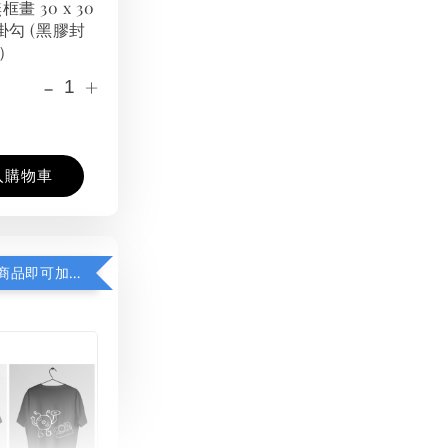
框畫 30 x 30
掛勾 (黑膠封
）
-
+
入購物車
凡購買任一商品即可加購 THT 九週年紀念 T-shirt