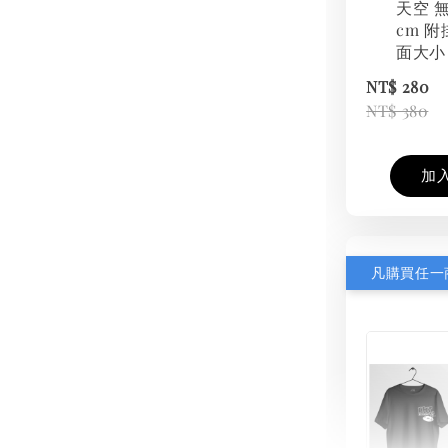
天空 無
cm 附
面大小
NT$ 280
NT$ 380
加