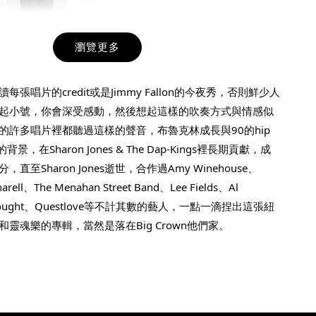
瀏覽更多
九週年紀念 T-
張唱片的credit或是Jimmy Fallon的今夜秀，否則鮮少人
起小號，你會深受感動，然後想起這樣的吹奏方式與情感似
-
+
的許多唱片裡都聽過這樣的聲音，布魯克林成長與90的hip 
景，在Sharon Jones & The Dap-Kings裡長期貢獻，成
直至Sharon Jones逝世，合作過Amy Winehouse、
入購物車
rell、The Menahan Street Band、Lee Fields、Al 
 Thought、Questlove等不計其數的藝人，一點一滴捏出這張紐
靈魂樂的專輯，當然是落在Big Crown他們家。
凡購買任一商品即可加購 THT 九週年 唱片墊 (2入一組)