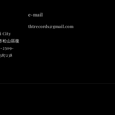
e-mail
thtrecords@gmail.com
i City
台北市松山區復
 九週年 唱片墊
-2509-
組)
87238
-
+
入購物車