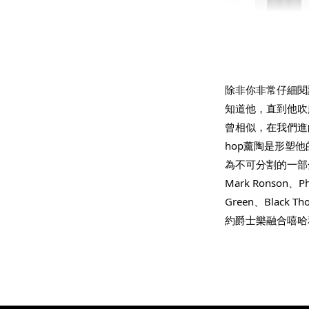
THT 
shirt
除非你非常仔細閱讀每
知道他，直到他吹
NT$ 780
曾相似，在我們進
NT$ 880
hop薰陶是形塑他的背
為不可分割的一部分，
加
Mark Ronson、Pha
Green、Black
約爵士樂融合嘻哈和