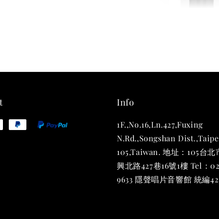
THT 
shirt
NT$ 780
NT$ 880
t
Info
1F.,No.16,Ln.427,Fuxing
加
N.Rd.,Songshan Dist.,Taipe
105,Taiwan. 地址：105
興北路427巷16號1樓 Tel：02
9633 隱聲唱片音響館 統編423