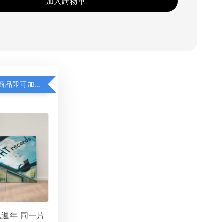
加入購物車
凡購買任一商品即可加購 THT 九週年 同一片天空 無框畫 30 x 30 cm 附掛勾 (黑膠封面大小）
 九週年 同一片