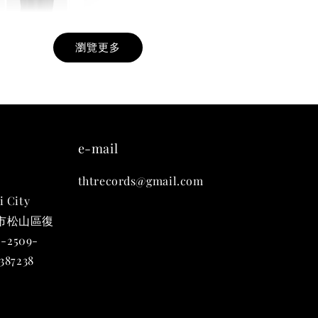
瀏覽更多
九週年紀念 T-
-
+
e-mail
thtrecords@gmail.com
入購物車
i City
台北市松山區復
-2509-
凡購買任一商品即可加購 THT 九週年 唱片墊 (2入一組)
87238