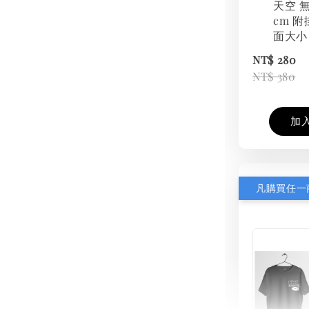
天空 無
cm 附
面大小
NT$ 280
NT$ 380
加