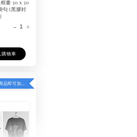
框畫 30 x 30
掛勾 (黑膠封
）
-
+
入購物車
凡購買任一商品即可加購 THT 九週年紀念 T-shirt