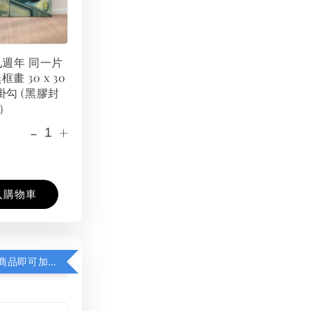
 九週年 同一片
框畫 30 x 30
掛勾 (黑膠封
）
-
+
入購物車
凡購買任一商品即可加購 THT 九週年紀念 T-shirt