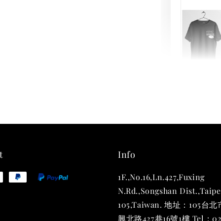
THT 
shirt
NT$ 780
NT$ 880
t
Info
1F.,No.16,Ln.427,Fuxing
加
N.Rd.,Songshan Dist.,Taipe
105,Taiwan. 地址：105
興北路427巷16號1樓 Tel：02