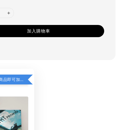
加入購物車
凡購買任一商品即可加購 THT 九週年 同一片天空 無框畫 30 x 30 cm 附掛勾 (黑膠封面大小）