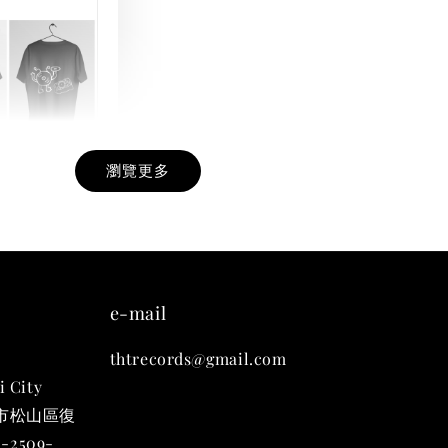
瀏覽更多
九週年紀念 T-
-
+
e-mail
thtrecords@gmail.com
入購物車
i City
台北市松山區復
-2509-