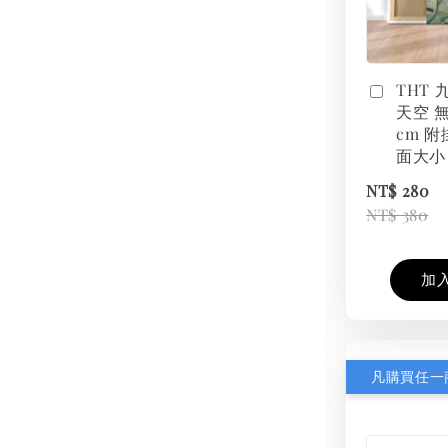
THT
天空 無
cm 附
面大小
NT$ 280
NT$ 380
加