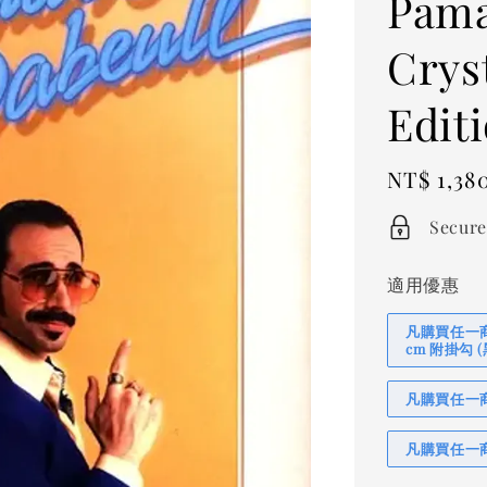
Pama
Cryst
Edit
Regular
NT$ 1,38
price
Secure
適用優惠
凡購買任一商品
cm 附掛勾
凡購買任一商品
凡購買任一商