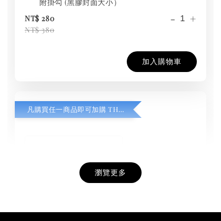
附掛勾 (黑膠封面大小）
-
+
NT$ 280
NT$ 380
加入購物車
凡購買任一商品即可加購 THT 九週年紀念 T-shirt
瀏覽更多