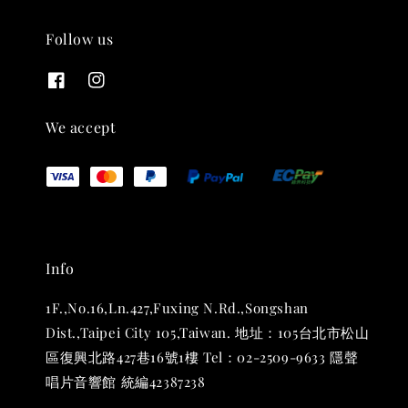
Follow us
THT 九週年紀念 T-shirt
-
+
NT$ 780
We accept
NT$ 880
加入購物車
Info
凡購買任一商品即可加購 THT 九週年 唱片墊 (2入一組)
1F.,No.16,Ln.427,Fuxing N.Rd.,Songshan
Dist.,Taipei City 105,Taiwan. 地址：105台北市松山
區復興北路427巷16號1樓 Tel：02-2509-9633 隱聲
唱片音響館 統編42387238