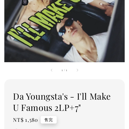
1
/
1
Da Youngsta's - I'll Make
U Famous 2LP+7"
Regular
NT$ 1,580
售完
price