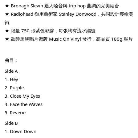
★ Bronagh Slevin 迷人嗓音與 trip hop 曲調的完美結合
★ 
Radiohead 御用藝術家 Stanley Donwood，共同設計專輯美
-
+
NT$ 780
術
NT$ 880
★ 限量 750 張紫色彩膠，每張均有流水編號
★ 歐陸黑膠唱片廠牌 Music On Vinyl 發行，高品質 180g 壓片
加入購物車
曲目：
Side A
凡購買任一商品即可加購 THT 九週年 唱片墊 (2入一組)
1. Hey
2. Purple
3. Close My Eyes
4. Face the Waves
5. Reverie
Side B
1. Down Down