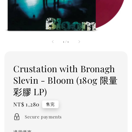
1
/
1
Crustation with Bronagh
Slevin - Bloom (180g 限量
彩膠 LP)
Regular
NT$ 1,280
售完
price
Secure payments
適用優惠