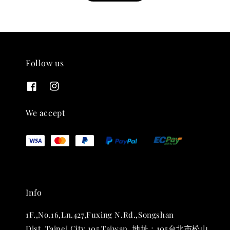
Follow us
THT 九週年紀念 T-shirt
-
+
NT$ 780
We accept
NT$ 880
加入購物車
Info
凡購買任一商品即可加購 THT 九週年 唱片墊 (2入一組)
1F.,No.16,Ln.427,Fuxing N.Rd.,Songshan
Dist.,Taipei City 105,Taiwan. 地址：105台北市松山