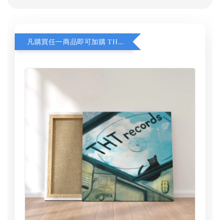
凡購買任一商品即可加購 THT 九週年 同一片天空 無框畫 30 x 30 cm 附掛勾 (黑膠封面大小）