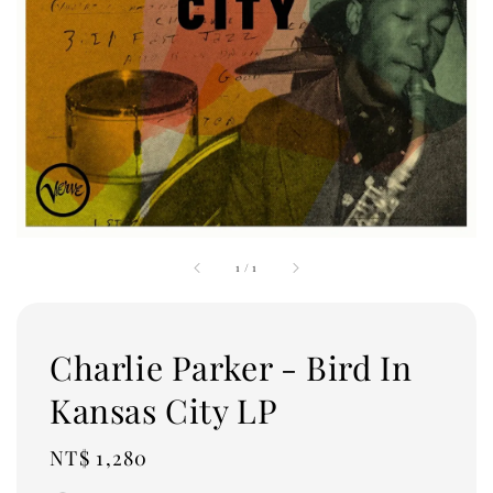
1
/
1
Charlie Parker - Bird In
Kansas City LP
Regular
NT$ 1,280
price