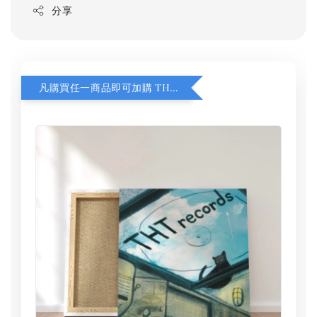
分享
凡購買任一商品即可加購 THT 九週年 同一片天空 無框畫 30 x 30 cm 附掛勾 (黑膠封面大小）