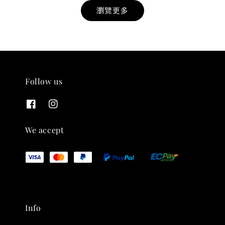
瀏覽更多
Follow us
THT 九週年紀念 T-shirt
-
+
NT$ 780
We accept
NT$ 880
加入購物車
Info
凡購買任一商品即可加購 THT 九週年 唱片墊 (2入一組)