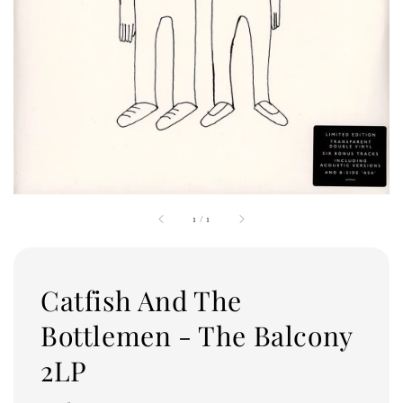
1
/
1
Catfish And The
Bottlemen - The Balcony
2LP