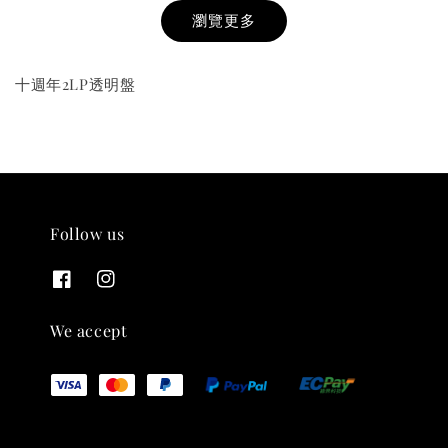
瀏覽更多
十週年2LP透明盤
THT 九週年紀念 T-shirt
-
+
Follow us
NT$ 780
NT$ 880
加入購物車
We accept
凡購買任一商品即可加購 THT 九週年 唱片墊 (2入一組)