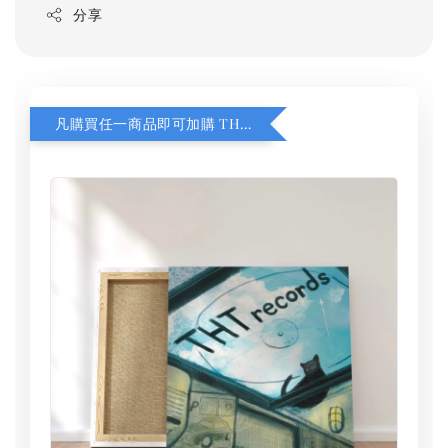
分享
凡購買任一商品即可加購 THT 九週年 同一片天空 無框畫 30 x 30 cm 附掛勾 (黑膠封面大小）