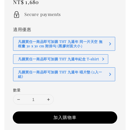
Regular
NT$ 1,680
price
Secure payments
適用優惠
凡購買任一商品即可加購 THT 九週年 同一片天空 無
框畫 30 x 30 cm 附掛勾 (黑膠封面大小）
凡購買任一商品即可加購 THT 九週年紀念 T-shirt
凡購買任一商品即可加購 THT 九週年 唱片墊 (2入一
組)
數量
加入購物車