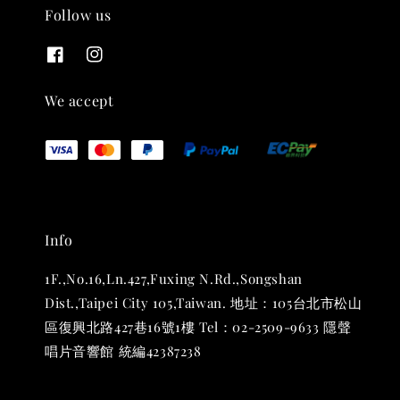
Follow us
THT 九週年紀念 T-shirt
-
+
NT$ 780
We accept
NT$ 880
加入購物車
Info
凡購買任一商品即可加購 THT 九週年 唱片墊 (2入一組)
1F.,No.16,Ln.427,Fuxing N.Rd.,Songshan
Dist.,Taipei City 105,Taiwan. 地址：105台北市松山
區復興北路427巷16號1樓 Tel：02-2509-9633 隱聲
唱片音響館 統編42387238