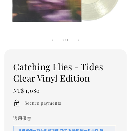
1
/
1
Catching Flies - Tides
Clear Vinyl Edition
Regular
NT$ 1,080
price
Secure payments
適用優惠
凡購買任一商品即可加購 THT 九週年 同一片天空 無