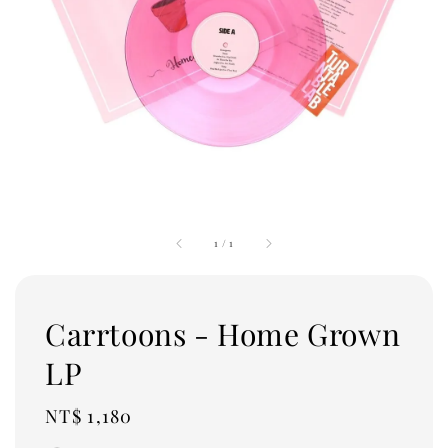
1
/
1
Carrtoons - Home Grown
LP
Regular
NT$ 1,180
price