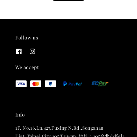
Follow us
THT 九週年紀念 T-shirt
-
+
NT$ 780
We accept
NT$ 880
加入購物車
Info
凡購買任一商品即可加購 THT 九週年 唱片墊 (2入一組)
1F.,No.16,Ln.427,Fuxing N.Rd.,Songshan
Dist.,Taipei City 105,Taiwan. 地址：105台北市松山