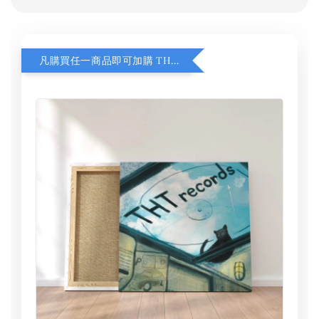
凡購買任一商品即可加購 THT 九週年 同一片天空 無框畫 30 x 30 cm 附掛勾 (黑膠封面大小）