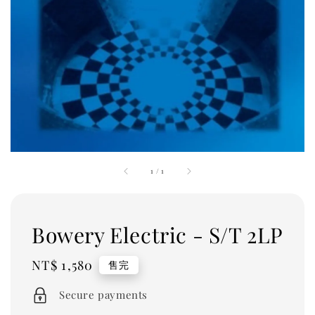
1
/
1
Bowery Electric - S/T 2LP
Regular
NT$ 1,580
售完
price
Secure payments