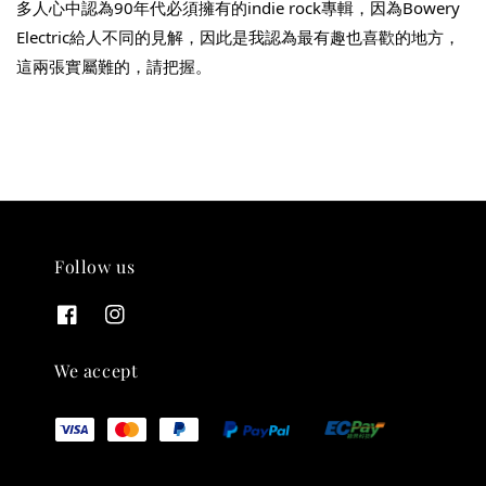
多人心中認為90年代必須擁有的indie rock專輯，因為Bowery 
THT 九週年紀念 T-shirt
Electric給人不同的見解，因此是我認為最有趣也喜歡的地方，
這兩張實屬難的，請把握。
-
+
NT$ 780
NT$ 880
加入購物車
Follow us
凡購買任一商品即可加購 THT 九週年 唱片墊 (2入一組)
We accept