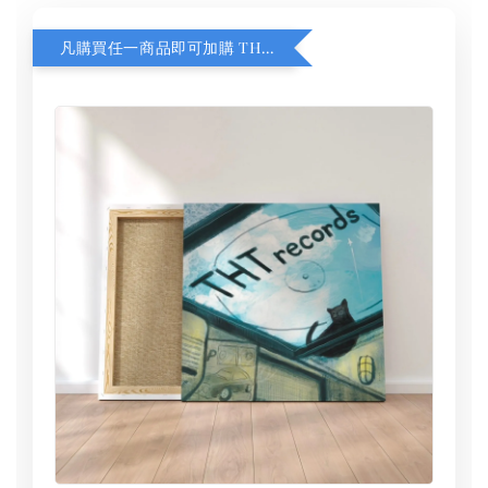
凡購買任一商品即可加購 THT 九週年 同一片天空 無框畫 30 x 30 cm 附掛勾 (黑膠封面大小）