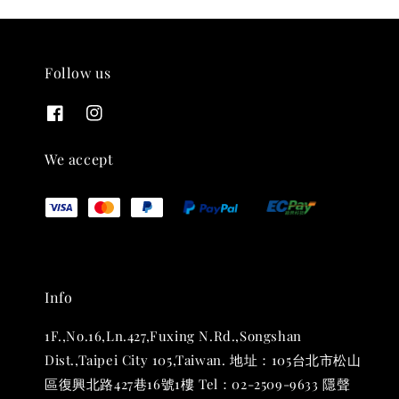
Follow us
THT 九週年紀念 T-shirt
-
+
NT$ 780
We accept
NT$ 880
加入購物車
Info
凡購買任一商品即可加購 THT 九週年 唱片墊 (2入一組)
1F.,No.16,Ln.427,Fuxing N.Rd.,Songshan
Dist.,Taipei City 105,Taiwan. 地址：105台北市松山
區復興北路427巷16號1樓 Tel：02-2509-9633 隱聲