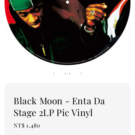
1
/
1
Black Moon - Enta Da
Stage 2LP Pic Vinyl
Regular
NT$ 1,480
price