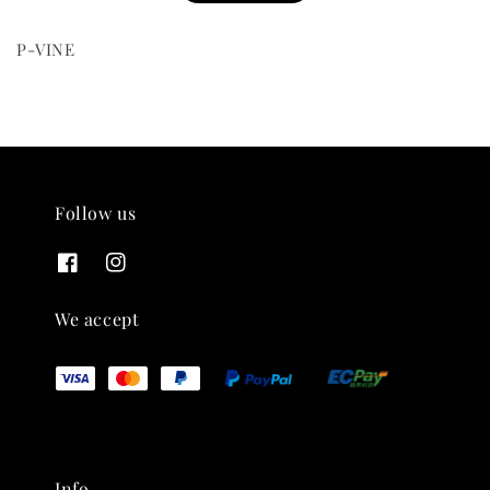
P-VINE
THT 九週年紀念 T-shirt
-
+
Follow us
NT$ 780
NT$ 880
加入購物車
We accept
凡購買任一商品即可加購 THT 九週年 唱片墊 (2入一組)
Info