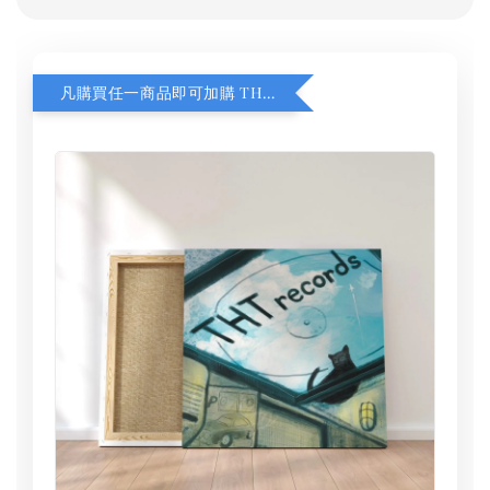
凡購買任一商品即可加購 THT 九週年 同一片天空 無框畫 30 x 30 cm 附掛勾 (黑膠封面大小）