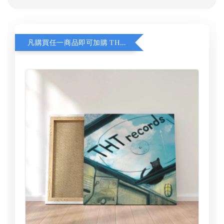
凡購買任一商品即可加購 THT 九週年 同一片天空 無框畫 30 x 30 cm 附掛勾 (黑膠封面大小）