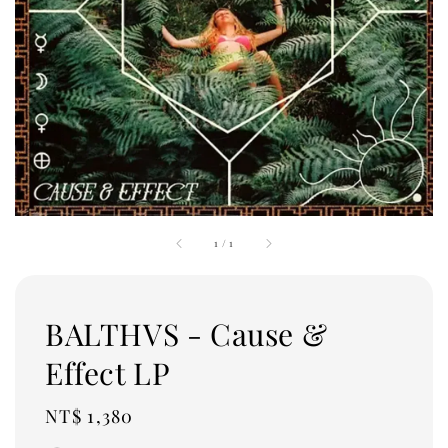
1
/
1
BALTHVS - Cause &
Effect LP
Regular
NT$ 1,380
price