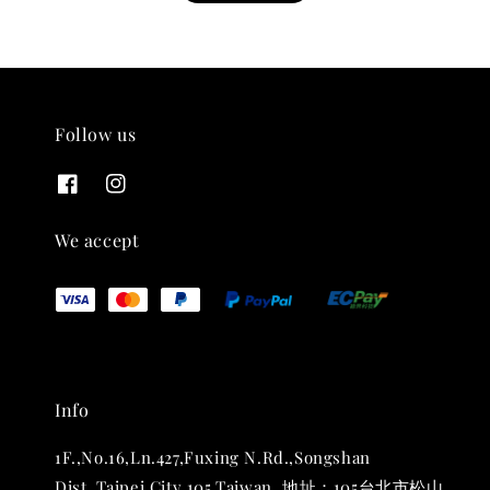
Follow us
THT 九週年紀念 T-shirt
-
+
NT$ 780
We accept
NT$ 880
加入購物車
Info
凡購買任一商品即可加購 THT 九週年 唱片墊 (2入一組)
1F.,No.16,Ln.427,Fuxing N.Rd.,Songshan
Dist.,Taipei City 105,Taiwan. 地址：105台北市松山