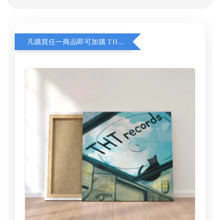
凡購買任一商品即可加購 THT 九週年 同一片天空 無框畫 30 x 30 cm 附掛勾 (黑膠封面大小）