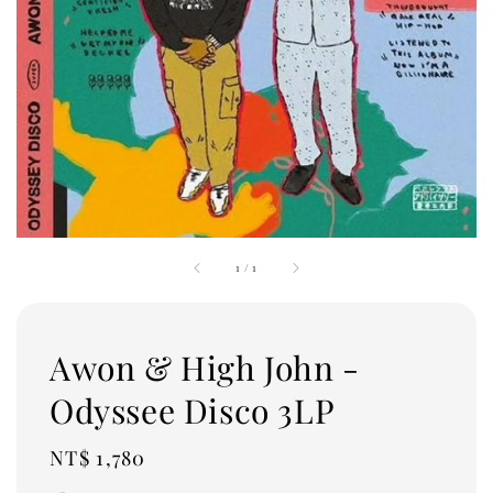
1
/
1
Awon & High John -
Odyssee Disco 3LP
Regular
NT$ 1,780
price