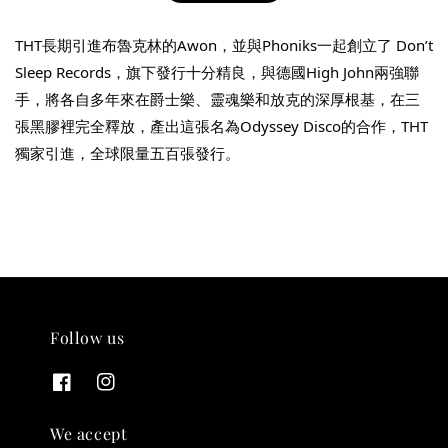
THT長期引進布魯克林的Awon，並與Phoniks一起創立了 Don’t 
Sleep Records，旗下發行十分精良，與德國High John兩強聯
手，將各自多年來在爵士樂、靈魂樂和放克的深厚根基，在三
張黑膠裡完全釋放，產出這張名為Odyssey Disco的合作，THT
THT 九週年紀念 T-shirt
獨家引進，全球限量五百張發行。
-
+
NT$ 780
NT$ 880
加入購物車
Follow us
凡購買任一商品即可加購 THT 九週年 唱片墊 (2入一組)
We accept