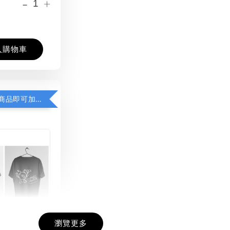
-
+
入購物車
凡購買任一商品即可加購 THT 九週年紀念 T-shirt
瀏覽更多