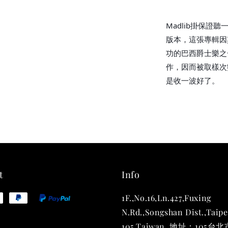
THT 
shirt
Madlib掛保證
版本，這張專輯因
NT$ 780
功的巴西爵士樂之一，
NT$ 880
作，因而被取樣次
是收一波好了。
加
t
Info
1F.,No.16,Ln.427,Fuxing
N.Rd.,Songshan Dist.,Taipe
105,Taiwan. 地址：105