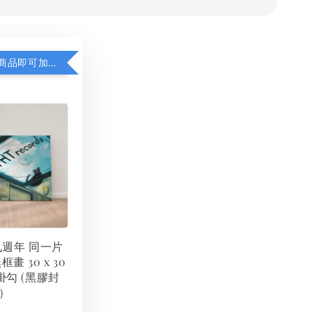
凡購買任一商品即可加購 THT 九週年 同一片天空 無框畫 30 x 30 cm 附掛勾 (黑膠封面大小）
 九週年 同一片
框畫 30 x 30
掛勾 (黑膠封
）