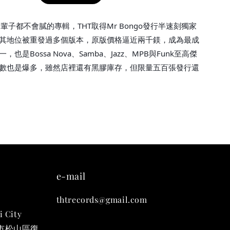
九週年紀念 T-
聽一輩子都不會膩的專輯，THT取得Mr Bongo發行半速刻獨家
其地位被重發過多個版本，原版價格逼近兩千鎂，成為最成
-
+
也是Bossa Nova、Samba、Jazz、MPB與Funk至高傑
數也是爆多，雖然店裡還有黑膠庫存，但限量五百張發行還
入購物車
凡購買任一商品即可加購 THT 九週年 唱片墊 (2入一組)
e-mail
thtrecords@gmail.com
i City
台北市松山區復