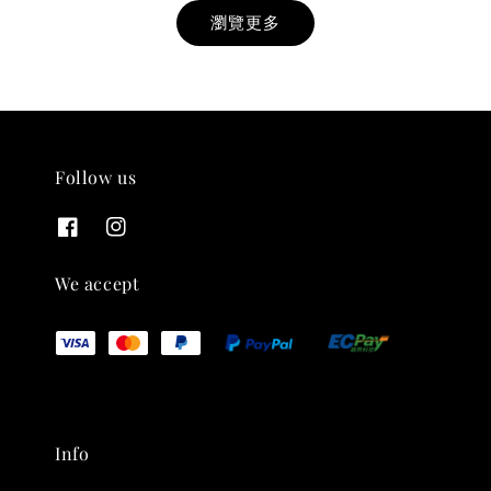
瀏覽更多
Follow us
THT 九週年紀念 T-shirt
-
+
NT$ 780
We accept
NT$ 880
加入購物車
Info
凡購買任一商品即可加購 THT 九週年 唱片墊 (2入一組)