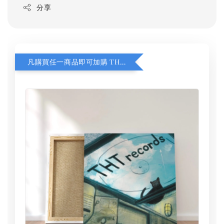
分享
凡購買任一商品即可加購 THT 九週年 同一片天空 無框畫 30 x 30 cm 附掛勾 (黑膠封面大小）