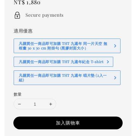
Regular
NT$ 1,880
price
Secure payments
適用優惠
凡購買任一商品即可加購 THT 九週年 同一片天空 無
框畫 30 x 30 cm 附掛勾 (黑膠封面大小）
凡購買任一商品即可加購 THT 九週年紀念 T-shirt
凡購買任一商品即可加購 THT 九週年 唱片墊 (2入一
組)
數量
加入購物車