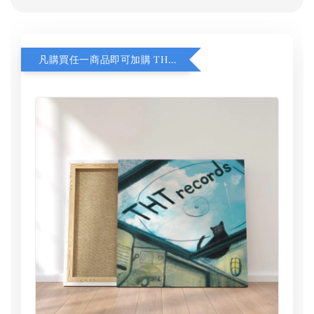
凡購買任一商品即可加購 THT 九週年 同一片天空 無框畫 30 x 30 cm 附掛勾 (黑膠封面大小）