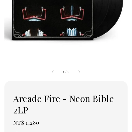
1
/
1
Arcade Fire - Neon Bible
2LP
Regular
NT$ 1,280
price