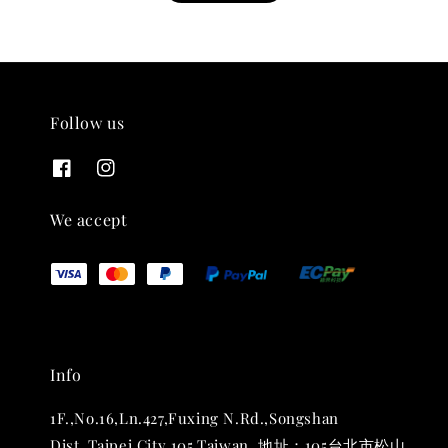
Follow us
THT 九週年紀念 T-shirt
-
+
NT$ 780
We accept
NT$ 880
加入購物車
Info
凡購買任一商品即可加購 THT 九週年 唱片墊 (2入一組)
1F.,No.16,Ln.427,Fuxing N.Rd.,Songshan
Dist.,Taipei City 105,Taiwan. 地址：105台北市松山