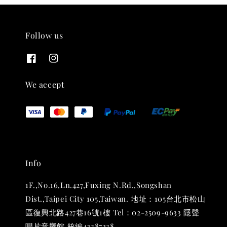
Follow us
THT 九週年紀念 T-shirt
-
+
NT$ 780
We accept
NT$ 880
加入購物車
Info
凡購買任一商品即可加購 THT 九週年 唱片墊 (2入一組)
1F.,No.16,Ln.427,Fuxing N.Rd.,Songshan
Dist.,Taipei City 105,Taiwan. 地址：105台北市松山
區復興北路427巷16號1樓 Tel：02-2509-9633 隱聲
唱片音響館 統編42387238