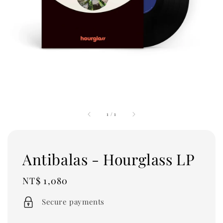
1
/
1
Antibalas - Hourglass LP
Regular
NT$ 1,080
price
Secure payments