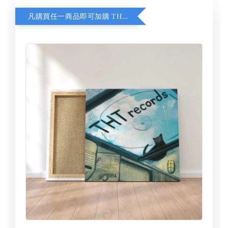
凡購買任一商品即可加購 THT 九週年 同一片天空 無框畫 30 x 30 cm 附掛勾 (黑膠封面大小）