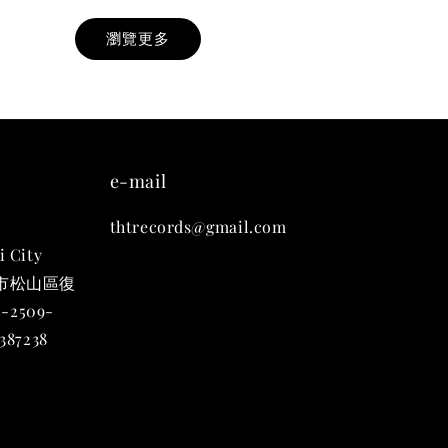
瀏覽更多
九週年紀念 T-
-
+
e-mail
thtrecords@gmail.com
入購物車
i City
台北市松山區復
-2509-
凡購買任一商品即可加購 THT 九週年 唱片墊 (2入一組)
87238