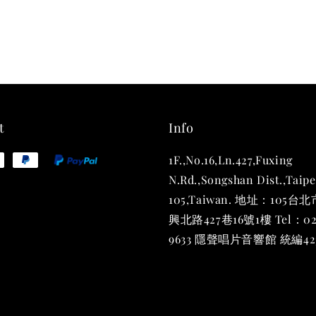
THT 
shirt
NT$ 780
NT$ 880
t
Info
1F.,No.16,Ln.427,Fuxing
加
N.Rd.,Songshan Dist.,Taipe
105,Taiwan. 地址：105
興北路427巷16號1樓 Tel：02
9633 隱聲唱片音響館 統編423