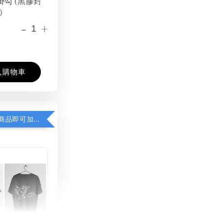
掛勾 (黑膠封
）
-
+
入購物車
凡購買任一商品即可加購 THT 九週年紀念 T-shirt