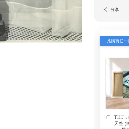
分享
THT
天空 無