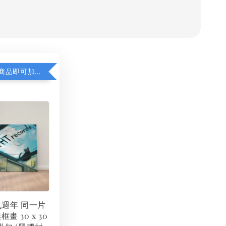
凡購買任一商品即可加購 THT 九週年 同一片天空 無框畫 30 x 30 cm 附掛勾 (黑膠封面大小）
 九週年 同一片
框畫 30 x 30