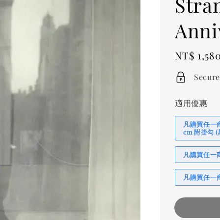
Stra
Anni
Regular
NT$ 1,58
price
Secure
適用優惠
凡購買任一商品
cm 附掛勾
凡購買任一商品
凡購買任一商