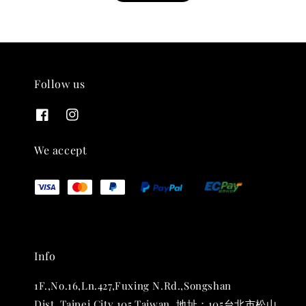
Follow us
THT 九週年紀念 T-shirt
-
+
NT$ 780
We accept
NT$ 880
加入購物車
Info
凡購買任一商品即可加購 THT 九週年 唱片墊 (2入一組)
1F.,No.16,Ln.427,Fuxing N.Rd.,Songshan
Dist.,Taipei City 105,Taiwan. 地址：105台北市松山