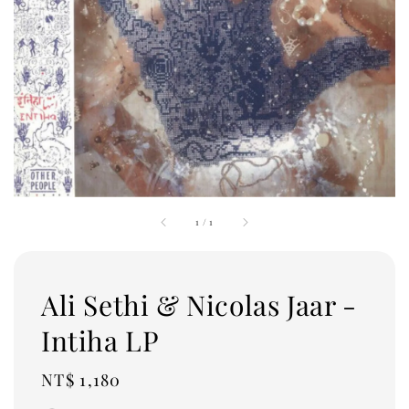
1
/
1
Ali Sethi & Nicolas Jaar -
Intiha LP
Regular
NT$ 1,180
price