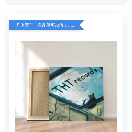
凡購買任一商品即可加購 THT 九週年 同一片天空 無框畫 30 x 30 cm 附掛勾 (黑膠封面大小）