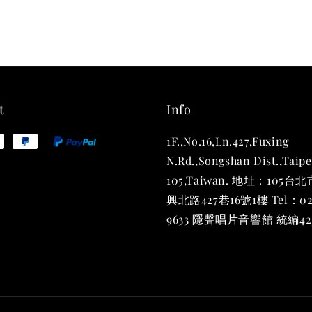
THT 
shirt
NT$ 780
NT$ 880
t
Info
1F.,No.16,Ln.427,Fuxing
加
N.Rd.,Songshan Dist.,Taipe
105,Taiwan. 地址：105
興北路427巷16號1樓 Tel：02
9633 隱聲唱片音響館 統編423