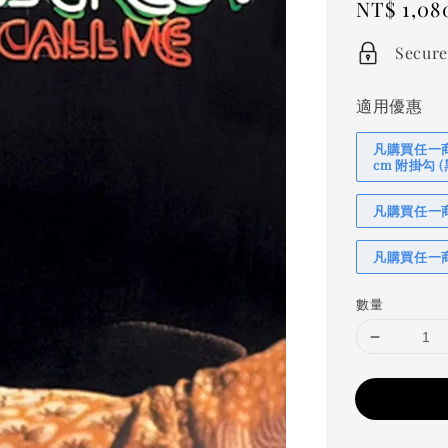
Regular
NT$ 1,08
price
Secure
適用優惠
凡購買任一商品
cm 附掛勾
凡購買任一商品
凡購買任一商
數量