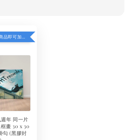
凡購買任一商品即可加購 THT 九週年 同一片天空 無框畫 30 x 30 cm 附掛勾 (黑膠封面大小）
 九週年 同一片
框畫 30 x 30
掛勾 (黑膠封
）