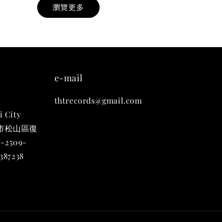
瀏覽更多
九週年紀念 T-
-
+
e-mail
thtrecords@gmail.com
入購物車
i City
台北市松山區復
-2509-
凡購買任一商品即可加購 THT 九週年 唱片墊 (2入一組)
87238