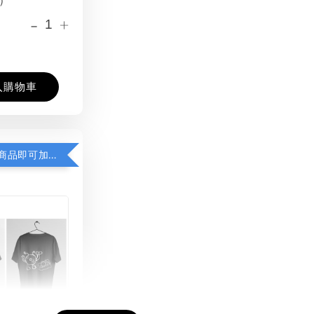
-
+
入購物車
凡購買任一商品即可加購 THT 九週年紀念 T-shirt