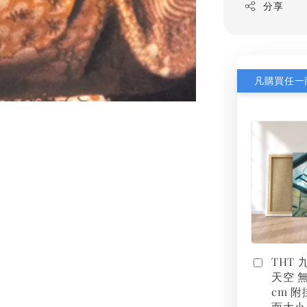
分享
THT
天空 無
cm 附
面大小