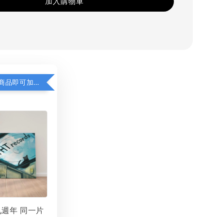
加入購物車
凡購買任一商品即可加購 THT 九週年 同一片天空 無框畫 30 x 30 cm 附掛勾 (黑膠封面大小）
 九週年 同一片