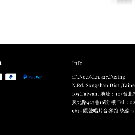
THT 
shirt
NT$ 780
NT$ 880
t
Info
1F.,No.16,Ln.427,Fuxing
加
N.Rd.,Songshan Dist.,Taipe
105,Taiwan. 地址：105
興北路427巷16號1樓 Tel：02
9633 隱聲唱片音響館 統編423