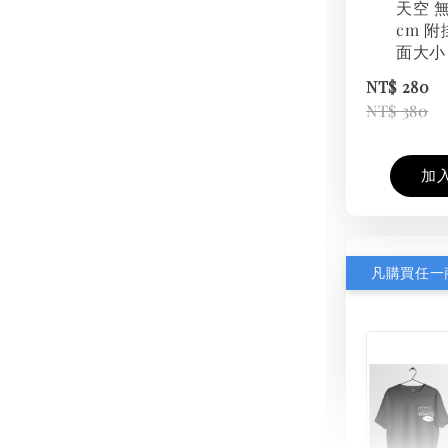
天空 無
cm 附
面大小
NT$ 280
NT$ 380
加