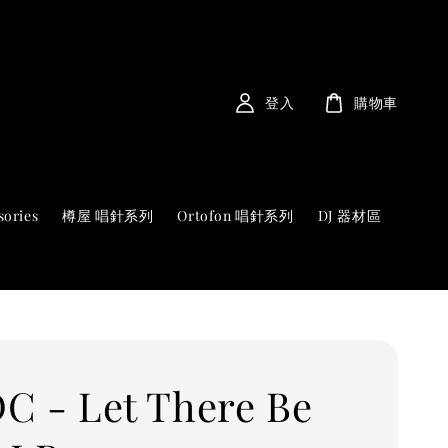
登入
購物車
sories
樽屋 唱針系列
Ortofon 唱針系列
DJ 器材區
C - Let There Be