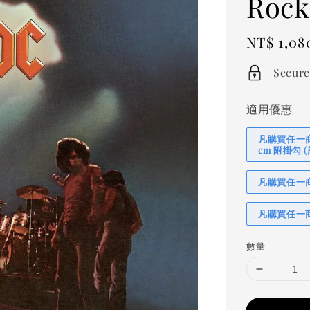
Rock
Regular
NT$ 1,08
price
Secure
適用優惠
凡購買任一商品
cm 附掛勾
凡購買任一商品
凡購買任一商
數量