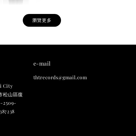
瀏覽更多
九週年紀念 T-
-
+
e-mail
thtrecords@gmail.com
入購物車
i City
台北市松山區復
-2509-
凡購買任一商品即可加購 THT 九週年 唱片墊 (2入一組)
87238