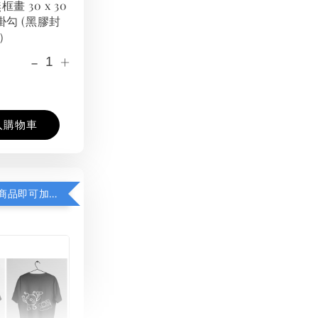
框畫 30 x 30
掛勾 (黑膠封
）
-
+
入購物車
凡購買任一商品即可加購 THT 九週年紀念 T-shirt