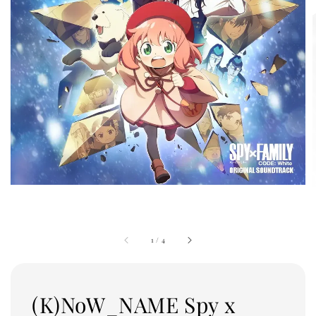
1
/
4
(K)NoW_NAME Spy x