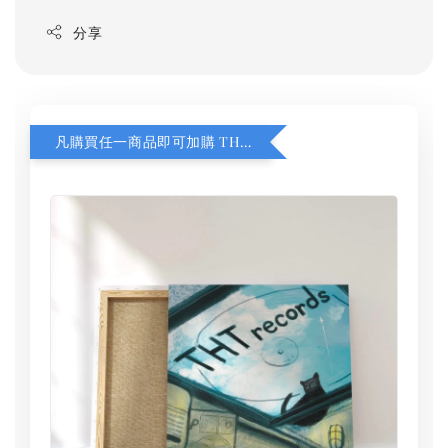
分享
凡購買任一商品即可加購 THT 九週年 同一片天空 無框畫 30 x 30 cm 附掛勾 (黑膠封面大小）