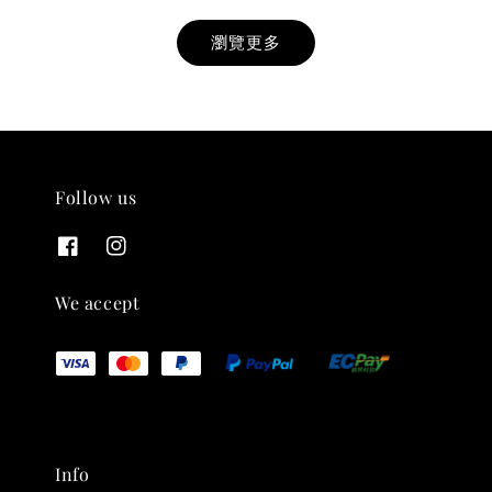
瀏覽更多
Follow us
THT 九週年紀念 T-shirt
-
+
NT$ 780
We accept
NT$ 880
加入購物車
Info
凡購買任一商品即可加購 THT 九週年 唱片墊 (2入一組)