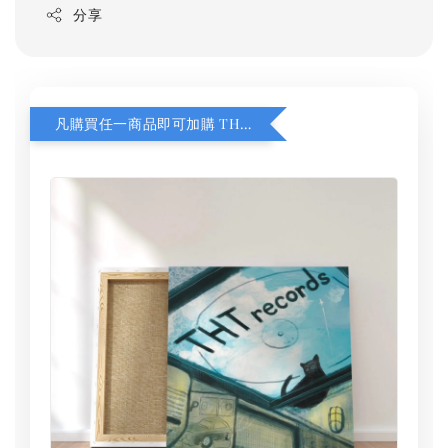
分享
凡購買任一商品即可加購 THT 九週年 同一片天空 無框畫 30 x 30 cm 附掛勾 (黑膠封面大小）