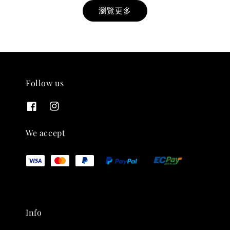
瀏覽更多
Follow us
THT 九週年紀念 T-shirt
-
+
NT$ 780
We accept
NT$ 880
加入購物車
Info
凡購買任一商品即可加購 THT 九週年 唱片墊 (2入一組)