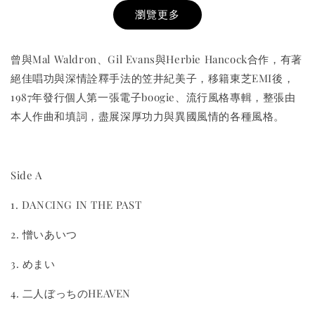
瀏覽更多
曾與Mal Waldron、Gil Evans與Herbie Hancock合作，有著
絕佳唱功與深情詮釋手法的笠井紀美子，移籍東芝EMI後，
1987年發行個人第一張電子boogie、流行風格專輯，整張由
本人作曲和填詞，盡展深厚功力與異國風情的各種風格。
THT 九週年紀念 T-shirt
-
+
NT$ 780
Side A
NT$ 880
1. DANCING IN THE PAST
加入購物車
2. 憎いあいつ
3. めまい
4. 二人ぼっちのHEAVEN
凡購買任一商品即可加購 THT 九週年 唱片墊 (2入一組)