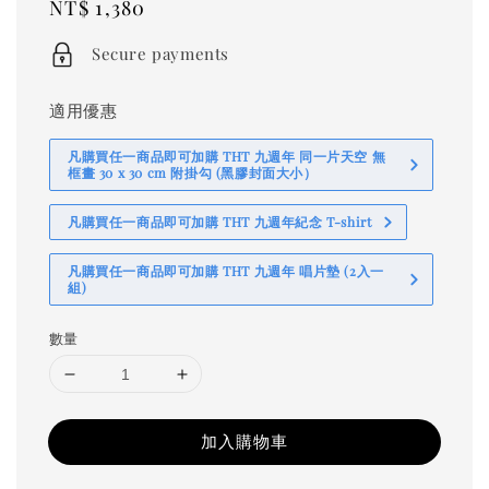
Regular
NT$ 1,380
price
Secure payments
適用優惠
凡購買任一商品即可加購 THT 九週年 同一片天空 無
框畫 30 x 30 cm 附掛勾 (黑膠封面大小）
凡購買任一商品即可加購 THT 九週年紀念 T-shirt
凡購買任一商品即可加購 THT 九週年 唱片墊 (2入一
組)
數量
加入購物車