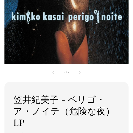
1
/
1
笠井紀美子 - ペリゴ・
ア・ノイテ（危険な夜）
LP