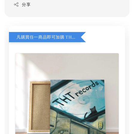
分享
凡購買任一商品即可加購 THT 九週年 同一片天空 無框畫 30 x 30 cm 附掛勾 (黑膠封面大小）