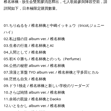
椎名林檎 - 放生会雙黑膠消息釋出，七人歌姫參與陣容空前，請
詳閱如下，日本極限定購買數量。
THT 九週年紀念 T-shirt
01.ちりぬるを / 椎名林檎と中嶋イッキュウ（tricot,ジェニー
ハイ） 　
-
+
02.私は猫の目 album ver. / 椎名林檎
NT$ 780
NT$ 880
03.生者の行進 / 椎名林檎とAI 　
04.人間として / 椎名林檎
05.初ＫＯ勝ち / 椎名林檎とのっち（Perfume）
加入購物車
06.公然の秘密 album ver. / 椎名林檎
07.浪漫と算盤 TYO album ver. / 椎名林檎と宇多田ヒカル
08.茫然も自失 / 椎名林檎
凡購買任一商品即可加購 THT 九週年 唱片墊 (2入一組)
09.ドラ1独走 / 椎名林檎と新しい学校のリーダーズ
10.さらば純情 album ver. / 椎名林檎
11.余裕の凱旋 / 椎名林檎とDaoko
12.いとをかし album ver. / 椎名林檎