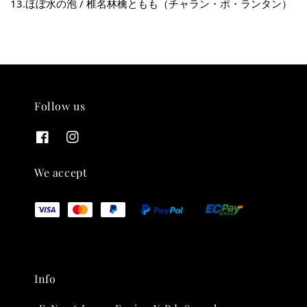
13.ほぼ水の泡 / 椎名林檎ともも（チャラン・ポ・ランタン）
Follow us
THT 九週年 唱片墊 (2入一組)
-
+
NT$ 480
We accept
NT$ 580
加入購物車
Info