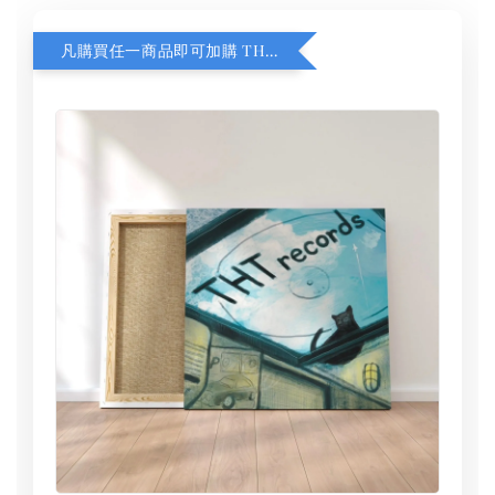
凡購買任一商品即可加購 THT 九週年 同一片天空 無框畫 30 x 30 cm 附掛勾 (黑膠封面大小）