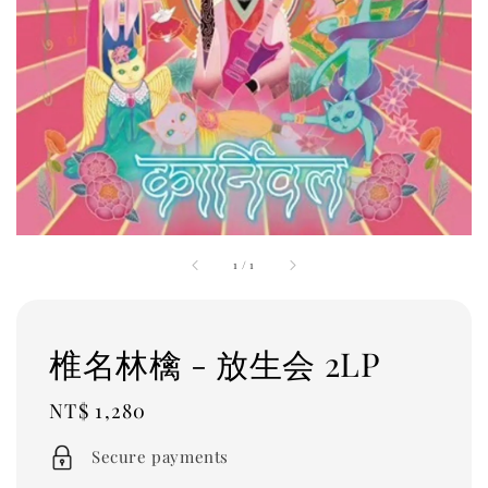
1
/
1
椎名林檎 - 放生会 2LP
Regular
NT$ 1,280
price
Secure payments