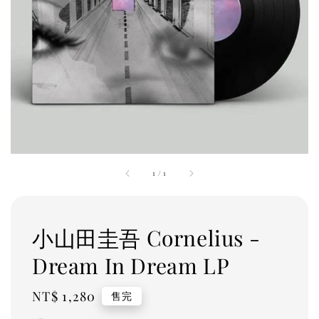
1
/
1
小山田圭吾 Cornelius -
Dream In Dream LP
Regular
NT$ 1,280
售完
price