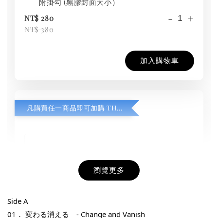
附掛勾 (黑膠封面大小）
-
+
NT$ 280
NT$ 380
加入購物車
凡購買任一商品即可加購 THT 九週年紀念 T-shirt
瀏覽更多
Side A
01． 
変わる消える　- Change and Vanish 