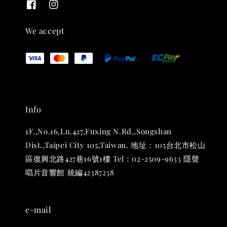
We accept
THT 九週年 唱片墊 (2入一組)
-
+
NT$ 480
Info
NT$ 580
1F.,No.16,Ln.427,Fuxing N.Rd.,Songshan
加入購物車
Dist.,Taipei City 105,Taiwan. 地址：105台北市松山
區復興北路427巷16號1樓 Tel：02-2509-9633 隱聲
唱片音響館 統編42387238
e-mail