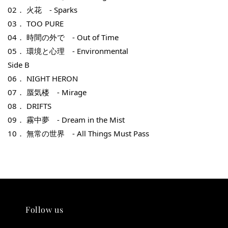
02． 火花　- Sparks 
03． TOO PURE 
THT 九週年紀念 T-shirt
04． 時間の外で　- Out of Time 
05． 環境と心理　- Environmental 
-
+
NT$ 780
Side B
NT$ 880
06． NIGHT HERON 
07． 蜃気楼　- Mirage 
加入購物車
08． DRIFTS 
09． 霧中夢　- Dream in the Mist 
10． 無常の世界　- All Things Must Pass
凡購買任一商品即可加購 THT 九週年 唱片墊 (2入一組)
Follow us