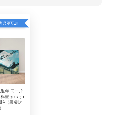
凡購買任一商品即可加購 THT 九週年 同一片天空 無框畫 30 x 30 cm 附掛勾 (黑膠封面大小）
 九週年 同一片
框畫 30 x 30
掛勾 (黑膠封
）