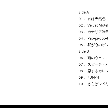
THT 
shirt
Side A
01． 
君は天然色 
NT$ 780
02． Velvet Motel
NT$ 880
03． カナリア諸
04． Pap-pi-doo-
加
05． 我が心のピ
Side B
06． 雨のウェン
07． スピーチ・
08． 恋するカレン
09． FUN×4 
10． さらばシベ