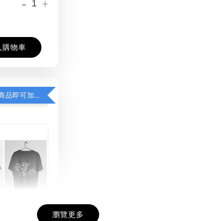
-
+
入購物車
凡購買任一商品即可加購 THT 九週年紀念 T-shirt
瀏覽更多