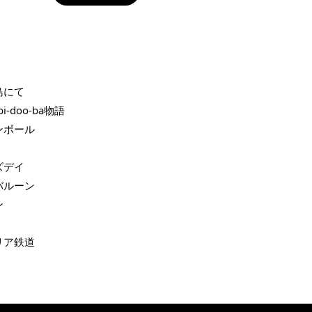
九週年紀念 T-
-
+
 
島にて 
bi-doo-ba物語 
入購物車
ンボール 
ズデイ 
バルーン 
凡購買任一商品即可加購 THT 九週年 唱片墊 (2入一組)
 
リア鉄道