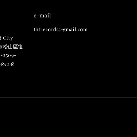
e-mail
thtrecords@gmail.com
 九週年 唱片墊
組)
i City
-
+
台北市松山區復
-2509-
87238
入購物車